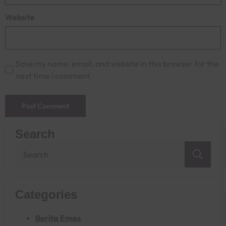
Website
Save my name, email, and website in this browser for the
next time I comment.
Search
Sea
for:
Categories
Berita Emas