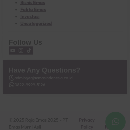
Bisnis Emas
Fakta Emas
Investasi
Uncategorized
Follow Us
Have Any Questions?
admin@rajaemasindonesia.co.id
0822-9999-5126
© 2025 Raja Emas 2025 - PT
Privacy
Hapus
Emas Murni Asli
Policy
Notion