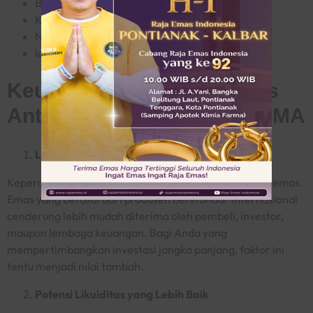
Berat emas
Kadar kemurnian
Nomor seri
Identitas produk
Keuntungan Memiliki Emas
Antam Dengan Standar LBMA
Lebih Mudah Dipercaya Pasar
Kepercayaan menjadi faktor penting dalam transaksi emas.
Emas yang berasal dari produsen berstandar internasional
cenderung lebih mudah diterima oleh pembeli, investor,
maupun lembaga keuangan. Bagi Anda yang
mempertimbangkan investasi jangka panjang, faktor ini
tentu menjadi nilai tambah.
Potensi Likuiditas yang Lebih Baik