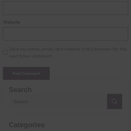
Website
Save my name, email, and website in this browser for the
next time I comment.
Search
Sea
for:
Categories