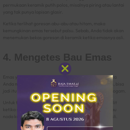
permukaan keramik putih polos, misalnya piring atau lantai
yang tak punya lapisan glasir.
Ketika terlihat goresan abu-abu atau hitam, maka
kemungkinan emas tersebut palsu. Sebab, Anda tidak akan
menemukan bekas goresan di keramik ketika emasnya asli.
4. Mengetes Bau Emas
Close
Emas yang murni tidak punya bau sama sekali. Jadi, jika
this
Anda mencium aroma amis atau aroma seperti logam, bisa
module
jadi itu emas palsu atau emas yang punya bercampur logam.
Untuk tes baunya, cobalah menggosokkan emas ke kulit
ketika sedang berkeringat. Bila meninggalkan bau atau
noda kehijauan, kemungkinan emas tersebut bukan asli.