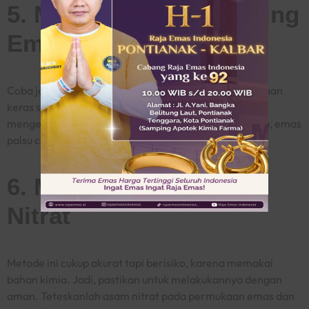
5. Mengetes Suara Dering
Emas
Coba jatuhkan emas tak bersurat Anda pada permukaan
keras seperti kaca atau keramik. Emas asli pasti
mengeluarkan suara nyaring dan panjang. Sebaliknya, emas
palsu cenderung punya bunyi pendek dan berat.
6. Meneteskan Asam
Nitrat
Metode ini cukup akurat tapi berisiko, karena memakai
bahan kimia. Jadi, pastikan untuk melakukannya dengan
aman. Teteskanlah asam nitrat pada permukaan emas dan