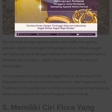
Batuan kuarsa merupakan salah satu indikator paling
populer dalam dunia pertambangan emas. Emas sangat
sering berasosiasi dengan batuan ini, terutama jika kuarsa
tampak kecokelatan, rapuh, atau memiliki bercak besi
teroksidasi.
Orang awam sering menganggap batu kuarsa seperti ini
tidak bernilai karena tampilannya kotor dan tidak menarik.
Padahal, justru pada kuarsa inilah emas kerap terperangkap
dalam bentuk butiran halus maupun urat mineral.
5. Memiliki Ciri Flora Yang