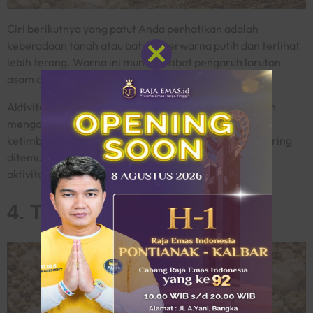
Ciri berikutnya yang patut Anda perhatikan adalah
keberadaan tanah atau batuan berwarna putih dan terlihat
lebih terang. Warna ini muncul akibat pengaruh larutan
Close
asam dari proses mineralisasi emas di dalam tanah.
this
module
Aktivitas kimia tersebut menyebabkan struktur batuan
mengalami pelapukan sehingga tampil lebih pucat
ketimbang batuan normal di sekitarnya. Kondisi ini sering
ditemukan pada wilayah yang telah lama mengalami
aktivitas geologi.
4. Terdapat Batuan Kuarsa