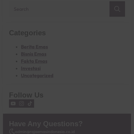
Sea
for:
Categories
Berita Emas
Bisnis Emas
Fakta Emas
Investasi
Uncategorized
Follow Us
Have Any Questions?
admin@rajaemasindonesia.co.id