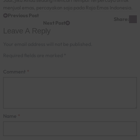
Jadi, jika Anda sedang mencari tempat terpercaya untuk
menjual emas, percayakan saja pada Raja Emas Indonesia.
Previous Post
Share:
Next Post
Leave A Reply
Your email address will not be published.
Required fields are marked
*
Comment
*
Name
*