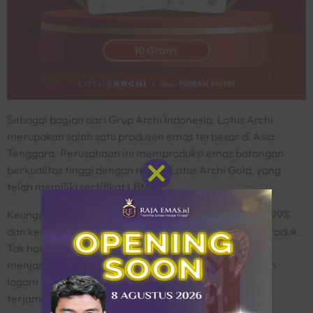
Sebagai bagian dari Grup Archi Indonesia, Lotus Archi
merupakan salah satu produsen emas terbesar di Asia
Tenggara. Perusahaan ini memproduksi emas batangan
berkualitas tinggi dengan merek Lotus Archi Gold, yang
telah memiliki sertifikat LBMA.
Close
this
module
Keunggulan Lotus Archi terletak pada kadar emas 99,99%
dan kemasan elegan yang menambah nilai estetika produk.
Tak hanya untuk investasi, emas Lotus Archi juga bisa
menjadi pilihan populer bagi Anda yang menginginkan
logam mulia dengan tampilan mewah dan keaslian
terjamin.