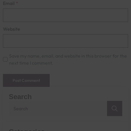
Email
*
Website
Save my name, email, and website in this browser for the
next time I comment.
Search
Sea
for: