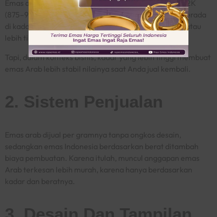
Emas arab biasanya berkadar di antara 21K sampai 22K
(875–916), sedangkan emas Indonesia paling umum berada
di kadar 18K (750), meski ada juga yang lebih rendah atau
lebih tinggi.
Tapi, dalam konteks bisnis, kadar yang lebih tinggi membuat
emas Arab lebih stabil nilainya saat Anda jual kembali.
2. Sistem Penjualan
Emas arab dijual per gramnya tanpa ongkos desain,
sedangkan emas Indonesia berdasarkan berat ditambah
biaya pembuatan. Karena itulah, muncul anggapan emas
Arab terkesan lebih murah, karena hanya berdasarkan
kadar dan beratnya.
3. Desain Dan Tampilan