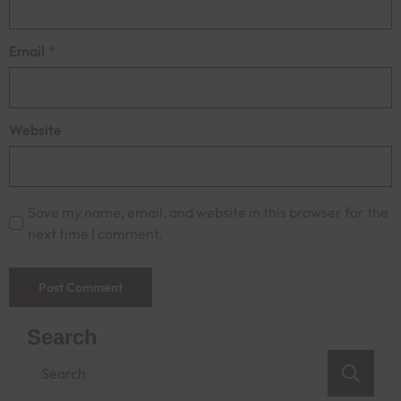
Email
*
Website
Save my name, email, and website in this browser for the
next time I comment.
Search
Sea
for: