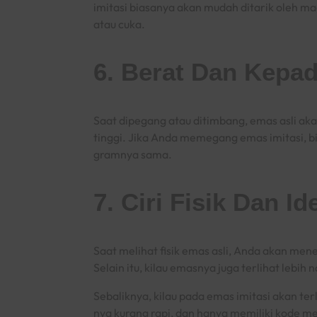
imitasi biasanya akan mudah ditarik oleh 
atau cuka.
6. Berat Dan Kepa
Saat dipegang atau ditimbang, emas asli aka
tinggi. Jika Anda memegang emas imitasi, bi
gramnya sama.
7. Ciri Fisik Dan Id
Saat melihat fisik emas asli, Anda akan men
Selain itu, kilau emasnya juga terlihat lebih n
Sebaliknya, kilau pada emas imitasi akan te
nya kurang rapi, dan hanya memiliki kode mer