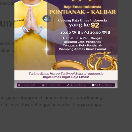
erbedaannya dengan emas asli adalah:
dungan
puran emas yang kadarnya, seperti 24K, 18K, 750,
upakan perhiasan berbahan logam yang hanya
a berguna sebagai instrumen investasi atau lindung
i nilai investasi, sehingga hanya berfungsi sebagai