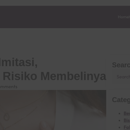
Home
Imitasi,
Sear
 Risiko Membelinya
omments
Categ
Be
Bi
Fa