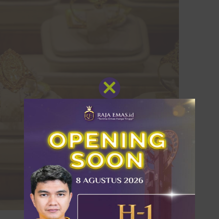
Close
this
module