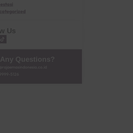
estasi
categorized
ow Us
 Any Questions?
rajaemasindonesia.co.id
9999-5126