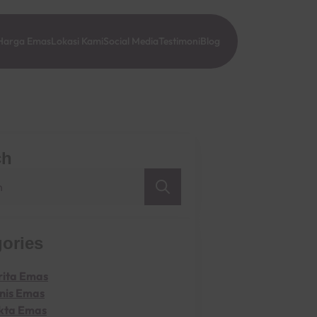
Harga Emas
Lokasi Kami
Social Media
Testimoni
Blog
ch
Search
for:
ories
rita Emas
snis Emas
kta Emas