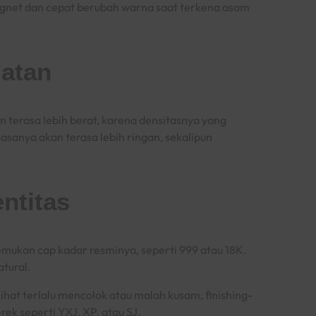
magnet dan cepat berubah warna saat terkena asam
datan
n terasa lebih berat, karena densitasnya yang
asanya akan terasa lebih ringan, sekalipun
entitas
emukan cap kadar resminya, seperti 999 atau 18K.
atural.
rlihat terlalu mencolok atau malah kusam,
finishing
-
ek seperti YXJ, XP, atau SJ.