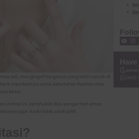
Inv
Un
Foll
Have
admin@
 emas asli, mengingat harganya yang lebih ramah di
0822-
rtarik membelinya untuk kebutuhan
fashion
atau
aya besar.
 imitasi ini, ketahuilah dulu pengertian emas
sikonya agar Anda tidak salah pilih.
tasi
?