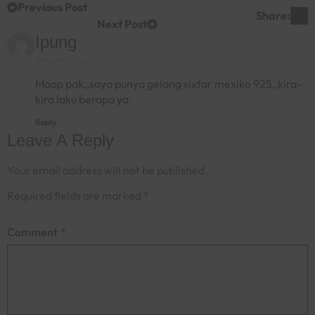
Previous Post
Share:
Next Post
Says:
Ipung
6 Months Ago
Maap pak,,saya punya gelang sixtar mexiko 925,,kira-
kira laku berapa ya
Reply
Leave A Reply
Your email address will not be published.
Required fields are marked
*
Comment
*