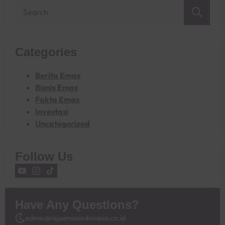
Sea
for:
Categories
Berita Emas
Bisnis Emas
Fakta Emas
Investasi
Uncategorized
Follow Us
Have Any Questions?
admin@rajaemasindonesia.co.id