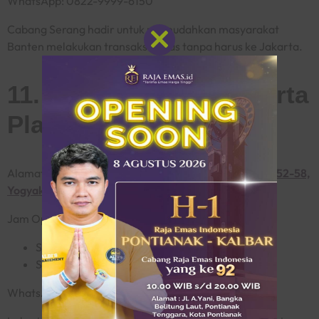
WhatsApp: 0822-9999-6150
Cabang Serang hadir untuk memudahkan masyarakat
Banten melakukan transaksi emas tanpa harus ke Jakarta.
Close
this
module
11. Raja Emas Yogyakarta
Plaza Malioboro
Alamat:
Plaza Malioboro Lantai UG, Jl. Malioboro No.52-58,
Yogyakarta
Jam Operasional:
Senin–Jumat: 10.00–22.00 WIB
Sabtu–Minggu: 09.00–22.00 WIB
WhatsApp: 0811-1971-9996