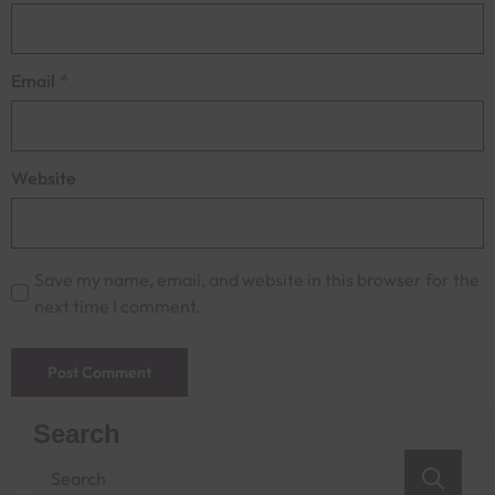
Email
*
Website
Save my name, email, and website in this browser for the
next time I comment.
Search
Sea
for: