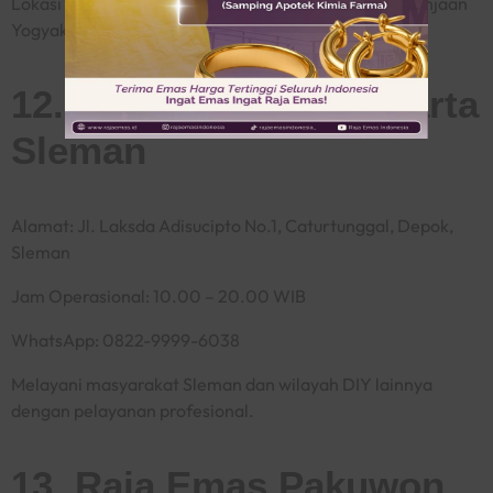
Lokasi strategis di kawasan wisata dan pusat perbelanjaan
Yogyakarta.
12. Raja Emas Yogyakarta
Sleman
Alamat: Jl. Laksda Adisucipto No.1, Caturtunggal, Depok,
Sleman
Jam Operasional: 10.00 – 20.00 WIB
WhatsApp: 0822-9999-6038
Melayani masyarakat Sleman dan wilayah DIY lainnya
dengan pelayanan profesional.
13. Raja Emas Pakuwon