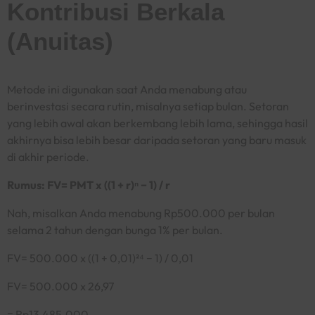
Kontribusi Berkala
(Anuitas)
Metode ini digunakan saat Anda menabung atau
berinvestasi secara rutin, misalnya setiap bulan. Setoran
yang lebih awal akan berkembang lebih lama, sehingga hasil
akhirnya bisa lebih besar daripada setoran yang baru masuk
di akhir periode.
Rumus:
FV= PMT x ((1 + r)
ⁿ
− 1) / r
Nah, misalkan Anda menabung Rp500.000 per bulan
selama 2 tahun dengan bunga 1% per bulan.
FV= 500.000 x ((1 + 0,01)²⁴ − 1) / 0,01
FV= 500.000 x 26,97
= Rp13.485.000