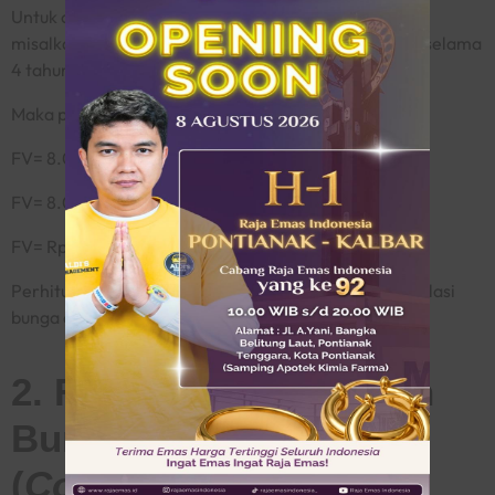
Untuk contoh
future value
dengan rumus ini, mari kita
misalkan dengan
Siti yang menabung Rp8.000.000 selama
4 tahun dengan bunga 4% per tahun.
Maka perhitungannya:
FV= 8.000.000 x (1 + 0,04 x 4)
FV= 8.000.000 x 1,16
FV= Rp9.280.000
Perhitungan ini menunjukkan hasil akhir tanpa akumulasi
bunga dari tahun-tahun sebelumnya.
2. Future Value Dengan
Bunga Majemuk
(
Compound Interest
)