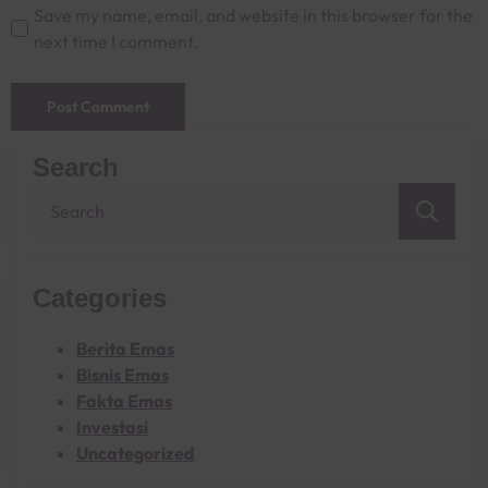
Save my name, email, and website in this browser for the
next time I comment.
Search
Sea
for:
Categories
Berita Emas
Bisnis Emas
Fakta Emas
Investasi
Uncategorized