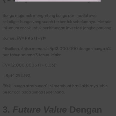
Bunga majemuk menghitung bunga dari modal awal
sekaligus bunga yang sudah terbentuk sebelumnya. Metode
ini umum cocok untuk perhitungan investasi jangka panjang.
Rumus:
FV= PV x (1 + r)
ⁿ
Misalkan, Anisa menaruh Rp12.000.000 dengan bunga 6%
per tahun selama 3 tahun. Maka:
FV= 12.000.000 x (1 + 0,06)³
= Rp14.292.192
Efek “bunga atas bunga” ini membuat hasil akhirnya lebih
besar daripada bunga sederhana.
3.
Future Value
Dengan