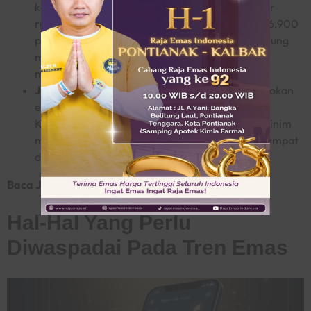
kondisi domestik juga berperan besar. Nilai tukar
rupiah diperkirakan dapat melemah hingga Rp16.900
per dolar AS. Pelemahan rupiah ini secara langsung
membuat harga emas dalam denominasi rupiah
menjadi lebih mahal.
Jumlah Emas Fisik Terbatas
. Tak hanya itu, pasokan
emas fisik yang terbatas juga menjadi pemicu.
Ketersediaan emas fisik di dalam negeri yang minim
menyebabkan antrean pembelian di sejumlah tempat
dan turut mendorong harga naik.
Baca Juga:
Harga Emas per Troy Ounce
Hal-Hal Yang Perlu
Diwaspadai Pada Tren Emas