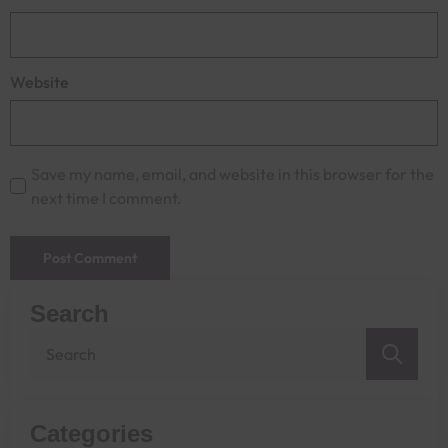
Website
Save my name, email, and website in this browser for the
next time I comment.
Search
Sea
for:
Categories