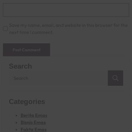
Save my name, email, and website in this browser for the
next time I comment.
Search
Sea
for:
Categories
Berita Emas
Bisnis Emas
Fakta Emas