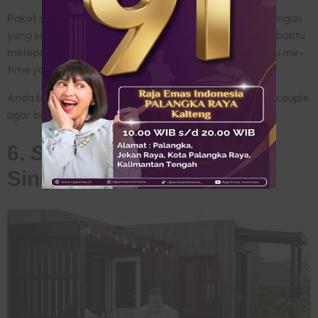
Paket spa cocok sebagai kado
anniversary
untuk pasangan
yang sibuk dan butuh waktu istirahat. Sebab, spa membantu
melepas stres, merilekskan tubuh, dan memberi waktu me
-
time
yang berkualitas.
Anda bisa menghadiahkan paket spa sendiri atau spa
couple
agar bisa dinikmati bersama.
6.
Staycation
Atau Liburan
Singkat