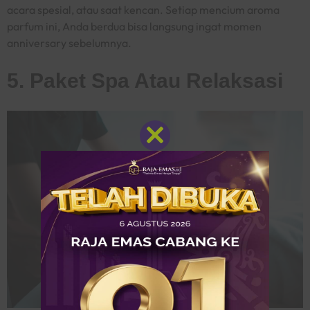
acara spesial, atau saat kencan. Setiap mencium aroma
parfum ini, Anda berdua bisa langsung ingat momen
anniversary
sebelumnya.
5. Paket Spa Atau Relaksasi
Close
this
module