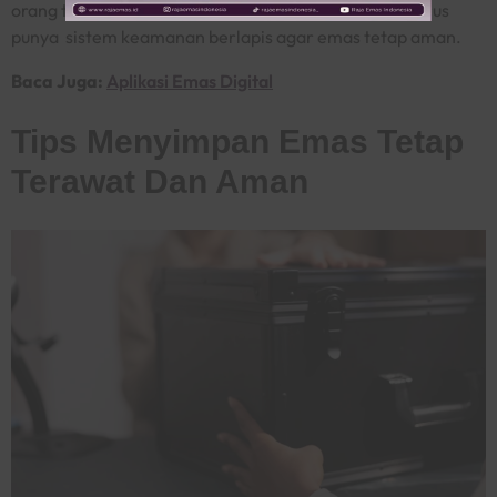
orang tak berkepentingan, kedua ruangan ini juga harus
punya sistem keamanan berlapis agar emas tetap aman.
Baca Juga:
Aplikasi Emas Digital
Tips Menyimpan Emas Tetap
Terawat Dan Aman