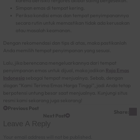
karena berisiko tergores akibat saling bergesekan.
Simpan emas di tempat kering.
Periksa kondisi emas dan tempat penyimpanannya
secara rutin untuk memastikan tidak ada kerusakan
atau masalah keamanan.
Dengan rekomendasi dan tips di atas, maka pastikanlah
Anda memilih tempat penyimpanan yang sesuai.
Lalu, jika berencana mengeluarkannya dari tempat
penyimpanan emas untuk dijual, maka jadikan
Raja Emas
Indonesia
sebagai tempat menjualnya. Sebab, dengan
slogan “Kami Terima Emas Harga Tinggi”, jadi Anda tetap
berpotensi untung besar saat menjualnya. Kunjungi situs
resmi kami sekarang juga sekarang!
Previous Post
Share:
Next Post
Leave A Reply
Your email address will not be published.