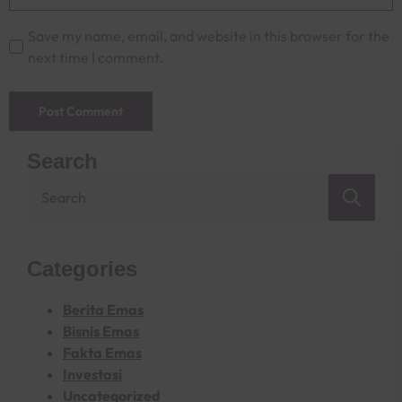
Save my name, email, and website in this browser for the
next time I comment.
Search
Sea
for:
Categories
Berita Emas
Bisnis Emas
Fakta Emas
Investasi
Uncategorized