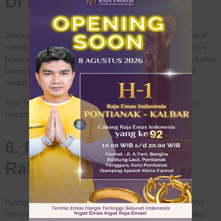
Di Rumah
module
Jika ingin akses cepat, Anda bisa saja menyimpan emas di
rumah menggunakan kotak penyimpanan emas, misalnya
brankas tahan api dan air, dan sudah punya kunci digital atau
biometrik. lalu letakkan di lokasi tersembunyi dan tidak
mudah dipindahkan.
Agar lebih aman, simpanlah brankas tersebut di tempat
tersembunyi dan tidak mudah dipindahkan.
6. Ruang Atau Lantai
Rahasia
Ruang atau lantai rahasia adalah solusi paling aman untuk
menyimpan emas dalam jumlah besar. Untuk mengelabui