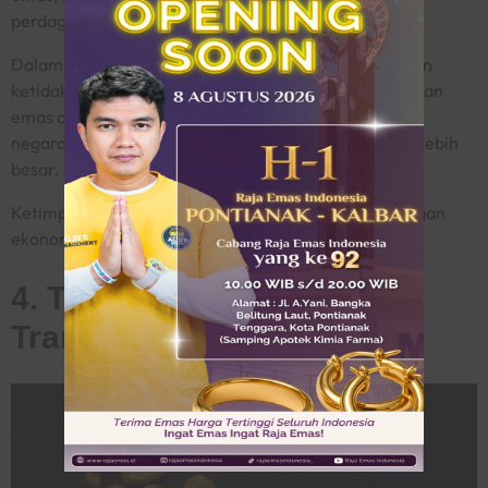
perdagangan akan kehilangan cadangan emasnya.
Dalam jangka panjang, kondisi ini dapat menyebabkan
ketidakstabilan ekonomi global. Negara yang kehabisan
emas akan mengalami kontraksi ekonomi, sedangkan
negara pemilik emas berlebih justru memiliki kendali lebih
besar.
Ketimpangan semacam ini berisiko memicu ketegangan
ekonomi dan politik antarbangsa.
4. Tidak Praktis Untuk
Transaksi Sehari-Hari