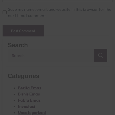
Save my name, email, and website in this browser for the
next time I comment.
Search
Sea
for:
Categories
Berita Emas
Bisnis Emas
Fakta Emas
Investasi
Uncategorized