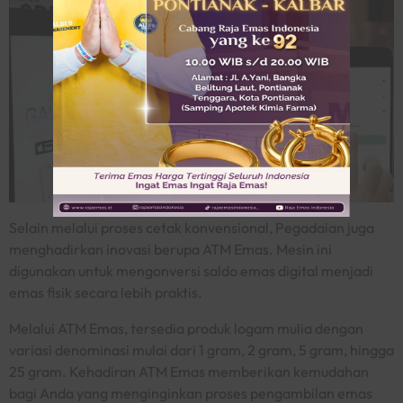
Selain melalui proses cetak konvensional, Pegadaian juga
menghadirkan inovasi berupa ATM Emas. Mesin ini
digunakan untuk mengonversi saldo emas digital menjadi
emas fisik secara lebih praktis.
Melalui ATM Emas, tersedia produk logam mulia dengan
variasi denominasi mulai dari 1 gram, 2 gram, 5 gram, hingga
25 gram. Kehadiran ATM Emas memberikan kemudahan
bagi Anda yang menginginkan proses pengambilan emas