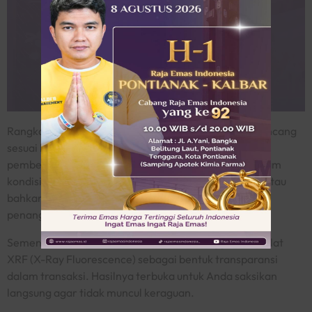
Rangkaian penawaran dari Raja Emas Indonesia dirancang
sesuai kebutuhan masyarakat. Tidak hanya meliputi
pembelian, tetapi juga penjualan emas (
buyback
) dalam
kondisi apa pun. Perhiasan lama, emas putus, rusak, atau
bahkan tanpa surat tetap dapat diterima dengan
penanganan profesional.
Sementara itu, kadar emas diperiksa menggunakan alat
XRF (
X-Ray Fluorescence
) sebagai bentuk transparansi
dalam transaksi. Hasilnya terbuka untuk Anda saksikan
langsung agar tidak muncul keraguan.